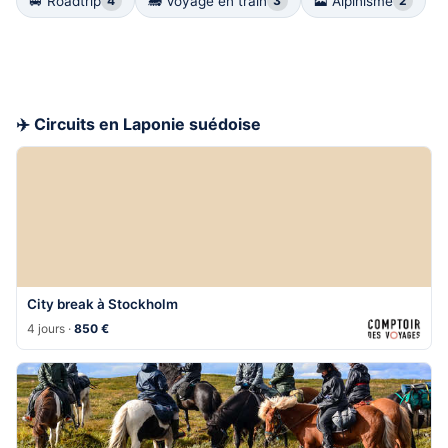
🚐 Roadtrip
🚂 Voyage en train
🗻 Alpinisme
4
3
2
✈️ Circuits en Laponie suédoise
City break à Stockholm
4 jours ·
850 €