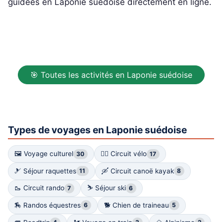
guidées en Laponie suédoise directement en ligne.
🎯 Toutes les activités en Laponie suédoise
Types de voyages en Laponie suédoise
🖼 Voyage culturel
🚴‍♀️ Circuit vélo
30
17
🎿 Séjour raquettes
🛶 Circuit canoë kayak
11
8
🥾 Circuit rando
⛷ Séjour ski
7
6
🏇 Randos équestres
🐕 Chien de traineau
6
5