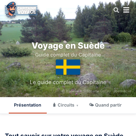
Voyage en Suède
Guide complet du Capitaine
Le guide complet du Capitaine
© Isabelle + Stéphane Gallay ·
openverse
Présentation
🧳 Circuits
🌤 Quand partir

▾
Tout savoir sur votre voyage en Suède