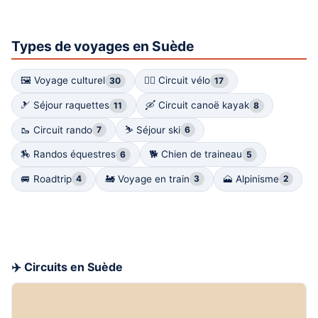
Types de voyages en Suède
🖼 Voyage culturel
🚴‍♀️ Circuit vélo
30
17
🎿 Séjour raquettes
🛶 Circuit canoë kayak
11
8
🥾 Circuit rando
⛷ Séjour ski
7
6
🏇 Randos équestres
🐕 Chien de traineau
6
5
🚐 Roadtrip
🚂 Voyage en train
🗻 Alpinisme
4
3
2
✈️ Circuits en Suède