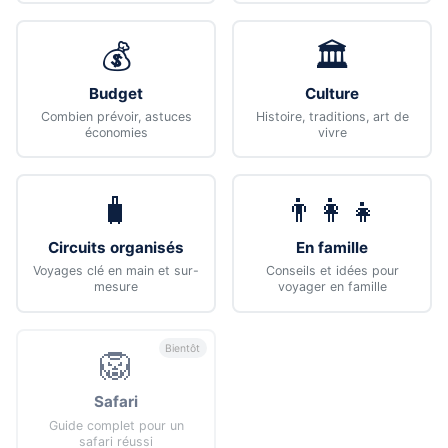
💰
🏛️
Budget
Culture
Combien prévoir, astuces
Histoire, traditions, art de
économies
vivre
🧳
👨‍👩‍👧
Circuits organisés
En famille
Voyages clé en main et sur-
Conseils et idées pour
mesure
voyager en famille
Bientôt
🦁
Safari
Guide complet pour un
safari réussi