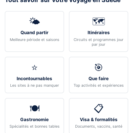
🌤️
🗺️
Quand partir
Itinéraires
Meilleure période et saisons
Circuits et programmes jour
par jour
⭐
🎯
Incontournables
Que faire
Les sites à ne pas manquer
Top activités et expériences
🍽️
📋
Gastronomie
Visa & formalités
Spécialités et bonnes tables
Documents, vaccins, santé