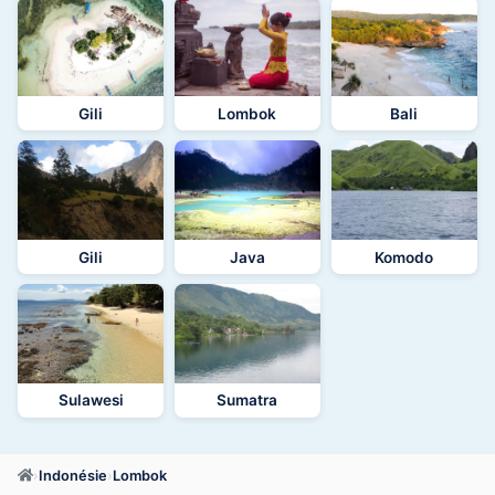
Gili
Lombok
Bali
Gili
Java
Komodo
Sulawesi
Sumatra
›
Indonésie
›
Lombok