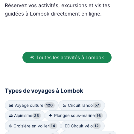
Réservez vos activités, excursions et visites
guidées à Lombok directement en ligne.
🎯 Toutes les activités à Lombok
Types de voyages à Lombok
🖼 Voyage culturel
🥾 Circuit rando
120
57
🗻 Alpinisme
🐠 Plongée sous-marine
25
16
⛵️ Croisière en voilier
🚴‍♀️ Circuit vélo
14
12