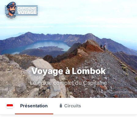
Voyage à Lombok
Le guide complet du Capitaine
© skyseeker ·
openverse
Présentation
🧳 Circuits