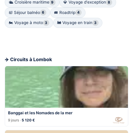
🛳️ Croisière maritime
💎 Voyage d'exception
9
8
🛀 Séjour balnéo
🚐 Roadtrip
6
4
🏍 Voyage à moto
🚂 Voyage en train
3
3
✈️ Circuits à Lombok
Banggai et les Nomades de la mer
9 jours ·
5 120 €