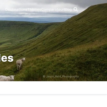
Destinations
Thèmes
Comparateur
Blog
les
© Jason_Reid_Photography