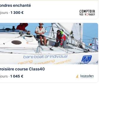
ondres enchanté
jours ·
1 300 €
roisière course Class40
jours ·
1 045 €