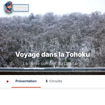
Voyage dans la Tohoku
Le guide complet du Capitaine
© jetalone ·
openverse
Présentation
🧳 Circuits