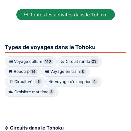
🎯 Toutes les activités dans le Tohoku
Types de voyages dans le Tohoku
🖼 Voyage culturel
🥾 Circuit rando
110
23
🚐 Roadtrip
🚂 Voyage en train
14
8
🚴‍♀️ Circuit vélo
💎 Voyage d'exception
5
4
🛳️ Croisière maritime
3
✈️ Circuits dans le Tohoku