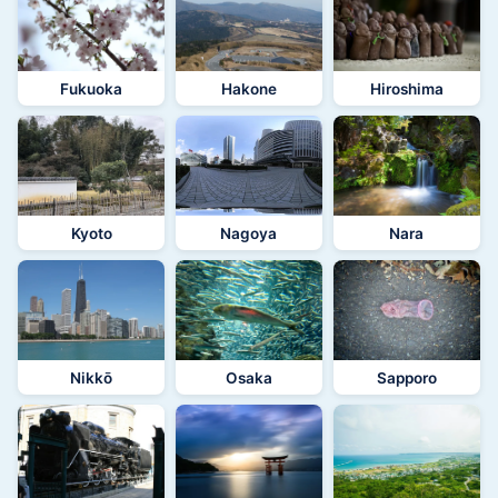
Fukuoka
Hakone
Hiroshima
Kyoto
Nagoya
Nara
Nikkō
Osaka
Sapporo