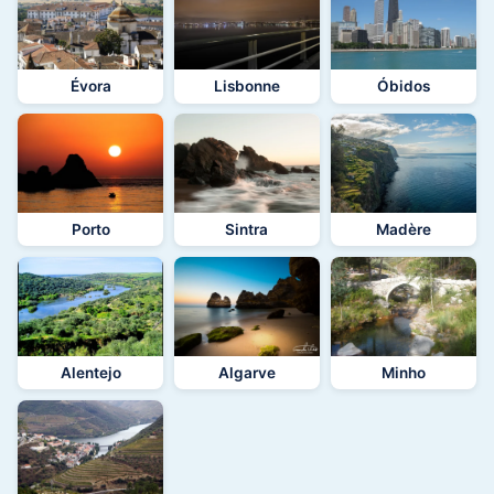
Évora
Lisbonne
Óbidos
Porto
Sintra
Madère
Alentejo
Algarve
Minho