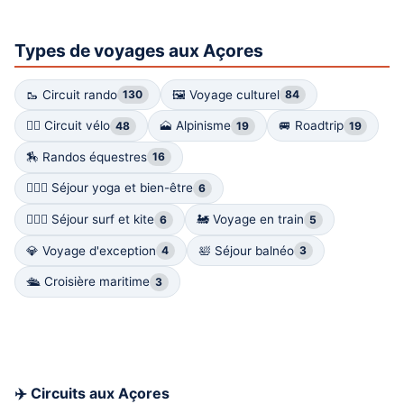
Types de voyages aux Açores
🥾 Circuit rando
🖼 Voyage culturel
130
84
🚴‍♀️ Circuit vélo
🗻 Alpinisme
🚐 Roadtrip
48
19
19
🏇 Randos équestres
16
🧘🏽‍♀️ Séjour yoga et bien-être
6
🏄🏻‍♀️ Séjour surf et kite
🚂 Voyage en train
6
5
💎 Voyage d'exception
🛀 Séjour balnéo
4
3
🛳️ Croisière maritime
3
✈️ Circuits aux Açores