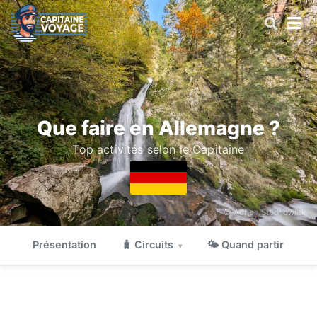
Que faire en Allemagne ?
Top activités selon le Capitaine
© Adrien Stachowiak
Présentation
🧳 Circuits
🌤 Quand partir

▾