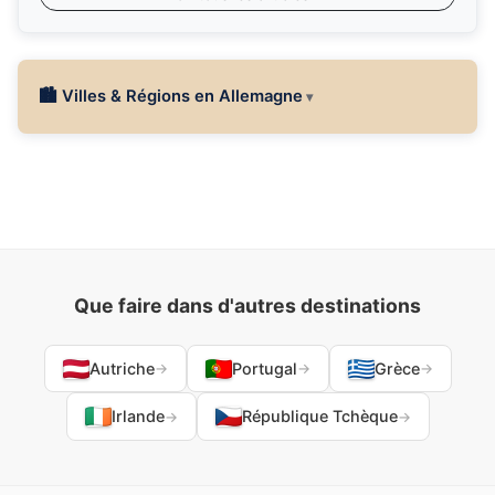
🏙 Villes & Régions en Allemagne
Que faire dans d'autres destinations
Autriche
Portugal
Grèce
→
→
→
Irlande
République Tchèque
→
→