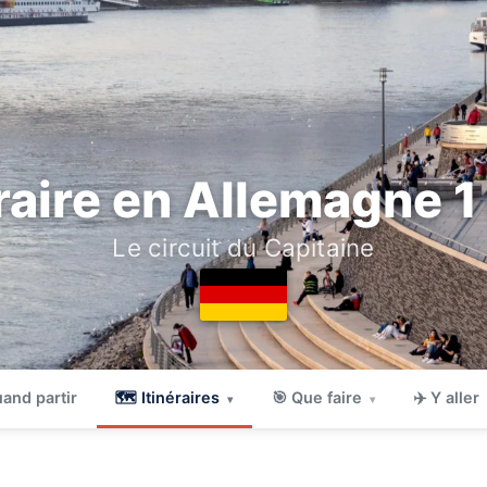
éraire en Allemagne 1
Le circuit du Capitaine
and partir
🗺 Itinéraires
🎯 Que faire
✈️ Y aller
▾
▾