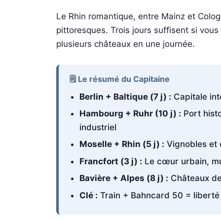
Le Rhin romantique, entre Mainz et Cologne
pittoresques. Trois jours suffisent si vou
plusieurs châteaux en une journée.
🗒️ Le résumé du Capitaine
Berlin + Baltique (7 j) :
Capitale int
Hambourg + Ruhr (10 j) :
Port hist
industriel
Moselle + Rhin (5 j) :
Vignobles et 
Francfort (3 j) :
Le cœur urbain, m
Bavière + Alpes (8 j) :
Châteaux de r
Clé :
Train + Bahncard 50 = libert