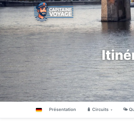
Itin
Présentation
🧳 Circuits
🌤 Qu
▾