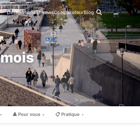
Destinations
Thèmes
Comparateur
Blog
 mois
© Julien GAROT
👤 Pour vous
📋 Pratique
▾
▾
▾