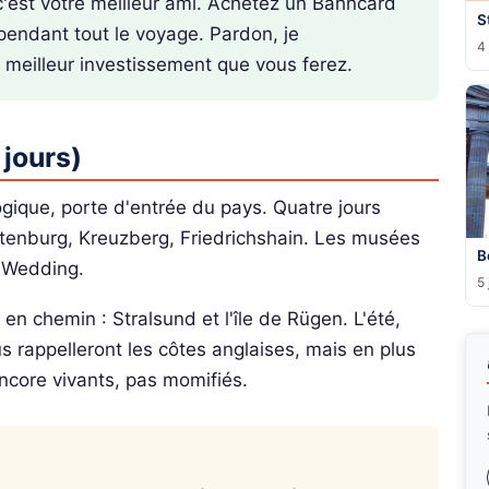
c'est votre meilleur ami. Achetez un Bahncard
S
pendant tout le voyage. Pardon, je
4 
 meilleur investissement que vous ferez.
 jours)
gique, porte d'entrée du pays. Quatre jours
ottenburg, Kreuzberg, Friedrichshain. Les musées
B
e Wedding.
5 
s en chemin : Stralsund et l'île de Rügen. L'été,
s rappelleront les côtes anglaises, mais en plus
ncore vivants, pas momifiés.