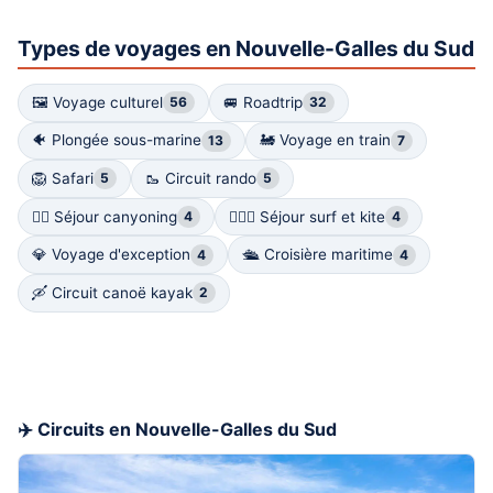
Types de voyages en Nouvelle-Galles du Sud
🖼 Voyage culturel
🚐 Roadtrip
56
32
🐠 Plongée sous-marine
🚂 Voyage en train
13
7
🦁 Safari
🥾 Circuit rando
5
5
🧗‍♀️ Séjour canyoning
🏄🏻‍♀️ Séjour surf et kite
4
4
💎 Voyage d'exception
🛳️ Croisière maritime
4
4
🛶 Circuit canoë kayak
2
✈️ Circuits en Nouvelle-Galles du Sud