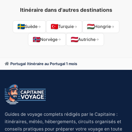
Itinéraire dans d'autres destinations
Suède
Turquie
Hongrie
→
→
→
Norvège
Autriche
→
→
›
Portugal
›
Itinéraire au Portugal 1 mois
Guides de voyage complets rédigés par le Capitaine :
itinéraires, météo, hébergements, circuits organisés et
conseils pratiques pour préparer votre voyage en toute