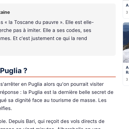
A
taine
3 
s « la Toscane du pauvre ». Elle est elle-
rche pas à imiter. Elle a ses codes, ses
hmes. Et c'est justement ce qui la rend
A
 Puglia ?
R
3 
rrêter en Puglia alors qu'on pourrait visiter
éponse : la Puglia est la dernière belle secret de
diqué sa dignité face au tourisme de masse. Les
lfies.
e. Depuis Bari, qui reçoit des vols directs de