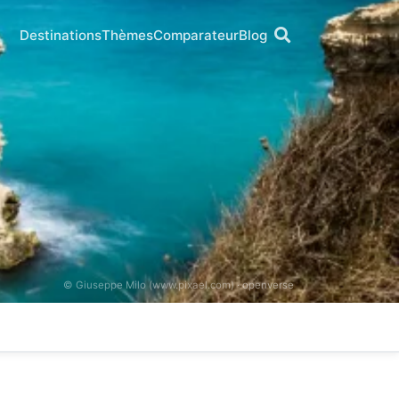
Destinations
Thèmes
Comparateur
Blog
© Giuseppe Milo (www.pixael.com) ·
openverse