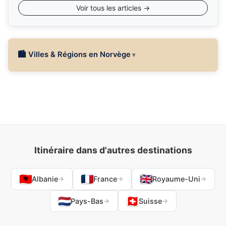
Voir tous les articles →
🏙 Villes & Régions en Norvège
Itinéraire dans d'autres destinations
Albanie
France
Royaume-Uni
→
→
→
Pays-Bas
Suisse
→
→