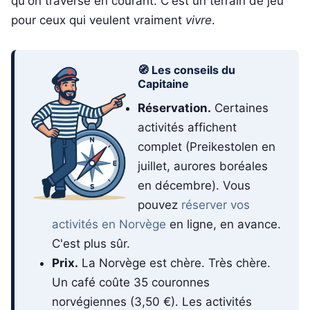
qu'on traverse en courant. C'est un terrain de jeu
pour ceux qui veulent vraiment
vivre
.
🧭 Les conseils du
Capitaine
Réservation.
Certaines
activités affichent
complet (Preikestolen en
juillet, aurores boréales
en décembre). Vous
pouvez
réserver vos
activités en Norvège
en ligne, en avance.
C'est plus sûr.
Prix.
La Norvège est chère. Très chère.
Un café coûte 35 couronnes
norvégiennes (3,50 €). Les activités