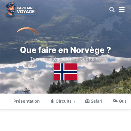
Que faire en Norvège ?
Top activités selon le Capitaine
© havlil
Présentation
🧳 Circuits
🦁 Safari
🌤 Quand
▾