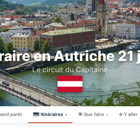
éraire en Autriche 21 
Le circuit du Capitaine
and partir
🗺 Itinéraires
🎯 Que faire
✈️ Y aller
▾
▾