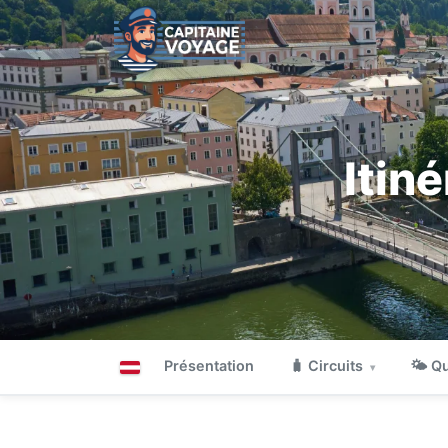
Itin
Présentation
🧳 Circuits
🌤 Qu
▾