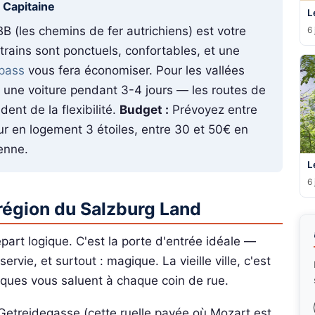
u Capitaine
L
B (les chemins de fer autrichiens) est votre
6 
 trains sont ponctuels, confortables, et une
lpass
vous fera économiser. Pour les vallées
z une voiture pendant 3-4 jours — les routes de
nt de la flexibilité.
Budget :
Prévoyez entre
ur en logement 3 étoiles, entre 30 et 50€ en
enne.
L
6 
 région du Salzburg Land
rt logique. C'est la porte d'entrée idéale —
vie, et surtout : magique. La vieille ville, c'est
ques vous saluent à chaque coin de rue.
Getreidegasse (cette ruelle pavée où Mozart est