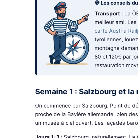
🧭 Les conseils d
Transport :
La ÖB
meilleur ami. Les
carte Austria Rai
tyroliennes, loue
montagne demande
80 et 120€ par jo
restauration moy
Semaine 1 : Salzbourg et la
On commence par Salzbourg. Point de dépa
proche de la Bavière allemande, bien desser
un musée à ciel ouvert. Les façades baro
Jours 1-3 :
Salzbourg, naturellement. La 