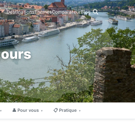
Destinations
Thèmes
Comparateur
Blog
jours
© Lukas Seitz
👤 Pour vous
📋 Pratique
▾
▾
▾