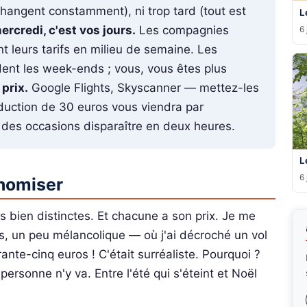
x changent constamment), ni trop tard (tout est
L
ercredi, c'est vos jours.
Les compagnies
6 
t leurs tarifs en milieu de semaine. Les
dent les week-ends ; vous, vous êtes plus
 prix.
Google Flights, Skyscanner — mettez-les
duction de 30 euros vous viendra par
ez des occasions disparaître en deux heures.
L
6 
onomiser
s bien distinctes. Et chacune a son prix. Je me
, un peu mélancolique — où j'ai décroché un vol
ante-cinq euros ! C'était surréaliste. Pourquoi ?
rsonne n'y va. Entre l'été qui s'éteint et Noël