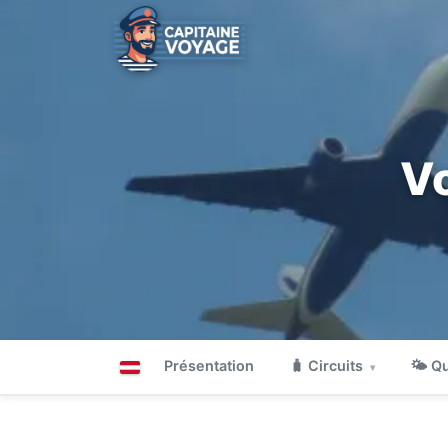
Vo
Présentation
🧳 Circuits
🌤 Qu
▾