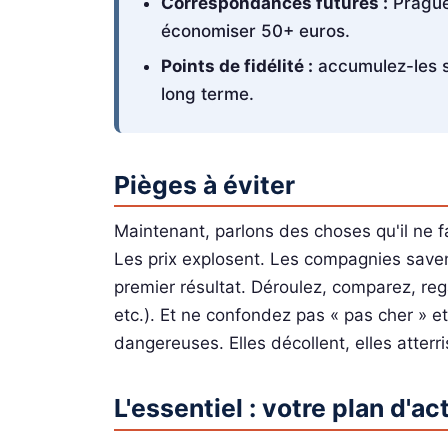
Correspondances futures :
Prague
économiser 50+ euros.
Points de fidélité :
accumulez-les s
long terme.
Pièges à éviter
Maintenant, parlons des choses qu'il ne fa
Les prix explosent. Les compagnies saven
premier résultat. Déroulez, comparez, re
etc.). Et ne confondez pas « pas cher » e
dangereuses. Elles décollent, elles atterris
L'essentiel : votre plan d'ac