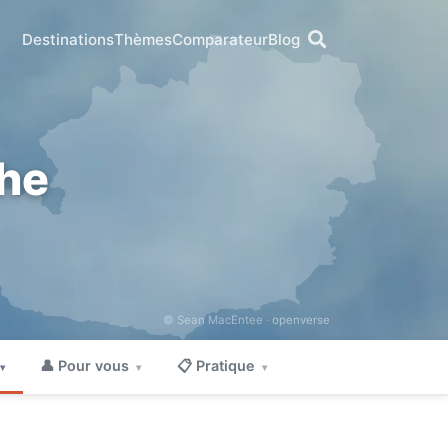
Destinations
Thèmes
Comparateur
Blog
che
© Sean MacEntee ·
openverse
👤 Pour vous
📋 Pratique
▾
▾
▾