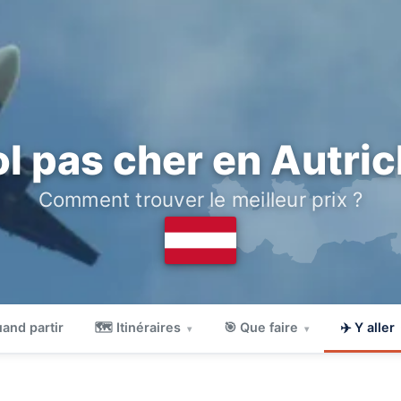
l pas cher en Autri
Comment trouver le meilleur prix ?
and partir
🗺 Itinéraires
🎯 Que faire
✈️ Y aller
▾
▾