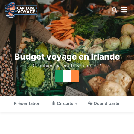
Budget voyage en Irlande
Combien ça coûte vraiment ?
© Alesia Kozik
Présentation
🧳 Circuits
🌤 Quand partir

▾