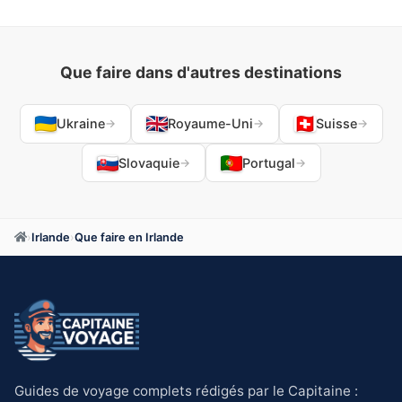
Que faire dans d'autres destinations
Ukraine
Royaume-Uni
Suisse
→
→
→
Slovaquie
Portugal
→
→
›
Irlande
›
Que faire en Irlande
Guides de voyage complets rédigés par le Capitaine :