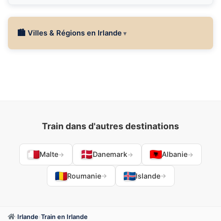
🏙 Villes & Régions en Irlande
Train dans d'autres destinations
Malte
Danemark
Albanie
→
→
→
Roumanie
Islande
→
→
›
Irlande
›
Train en Irlande