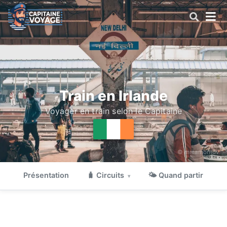
Train en Irlande
Voyager en train selon le Capitaine
© mmamontov
Présentation
🧳 Circuits
🌤 Quand partir

▾