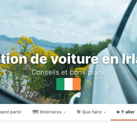
tion de voiture en Ir
Conseils et bons plans
and partir
🗺 Itinéraires
🎯 Que faire
✈️ Y aller
▾
▾