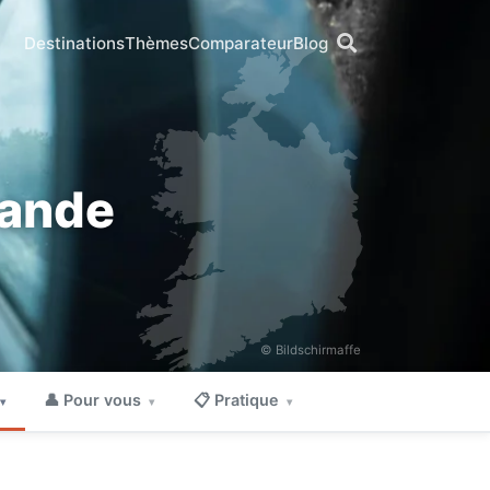
Destinations
Thèmes
Comparateur
Blog
lande
© Bildschirmaffe
👤 Pour vous
📋 Pratique
▾
▾
▾