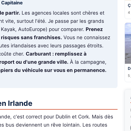
u Capitaine
Ç
e partir.
Les agences locales sont chères et
4 
t vite, surtout l'été. Je passe par les grands
s, Kayak, AutoEurope) pour comparer.
Prenez
 risques sans franchises.
Vous ne connaissez
outes irlandaises avec leurs passages étroits.
coûte cher.
Carburant : remplissez à
roport ou d'une grande ville.
À la campagne,
D
apiers du véhicule sur vous en permanence.
5 
en Irlande
nde, c'est correct pour Dublin et Cork. Mais dès
Les bus deviennent un rêve lointain. Les routes