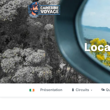
Loca
Présentation
🧳 Circuits
🌤 Qu
▾