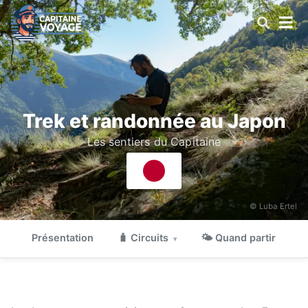
Trek et randonnée au Japon
Les sentiers du Capitaine
© Luba Ertel
Présentation
🧳 Circuits
🌤 Quand partir

▾